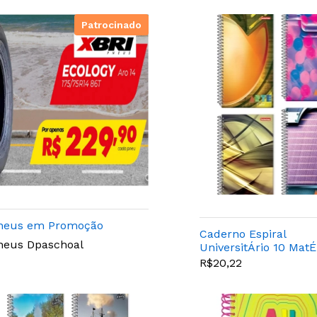
Patrocinado
neus em Promoção
Caderno Espiral
neus Dpaschoal
UniversitÁrio 10 MatÉ
Arte Digital 200 Folha
R$20,22
Panamericana