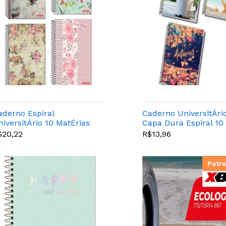
aderno Espiral
Caderno UniversitÁri
niversitÁrio 10 MatÉrias
Capa Dura Espiral 10
loral 200 Folhas -
MatÉrias 200 Folhas
$20,22
R$13,96
anamericana
Seasons
Patr