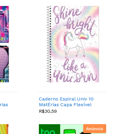
Caderno Espiral Univ 10
rias
MatÉrias Capa FlexÍvel
s -
200fls Neon Verde - Pct
R$30,59
Com 5 Uni
Anúncio