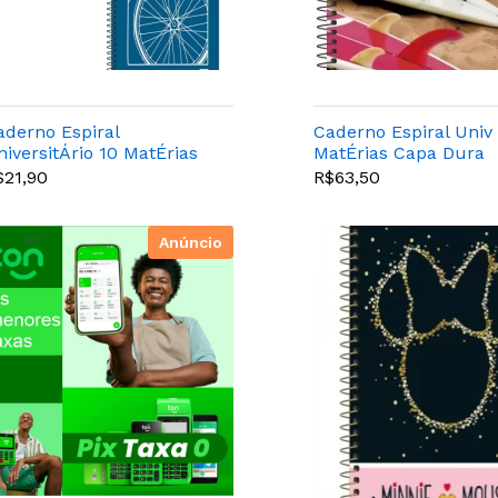
aderno Espiral
Caderno Espiral Univ
niversitÁrio 10 MatÉrias
MatÉrias Capa Dura
+ 200 Folhas - Tilibra -
200fls Mais - Pct Co
$21,90
R$63,50
27965
Unid - Tilibr
Anúncio