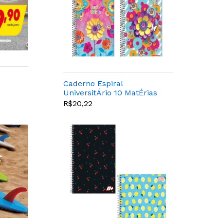
Caderno Espiral
UniversitÁrio 10 MatÉrias
Jardim Das Flores 200
R$20,22
Folhas - Panamer