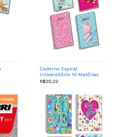
o
Caderno Espiral
UniversitÁrio 10 MatÉrias
Gostosuras 200 Folhas -
R$20,22
Panamericana
ocinado