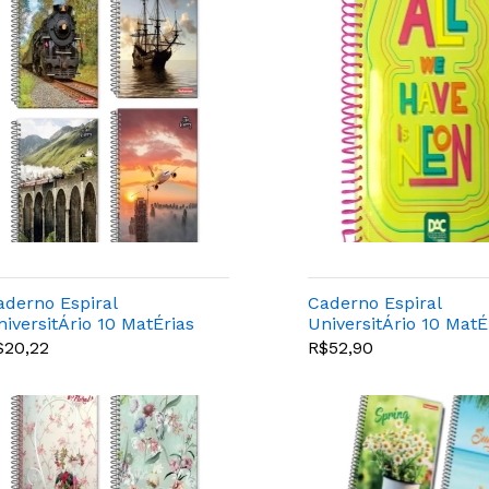
aderno Espiral
Caderno Espiral
niversitÁrio 10 MatÉrias
UniversitÁrio 10 MatÉ
o Carry 200 Folhas -
Color Bubble Amarel
$20,22
R$52,90
anamericana
Dac - 3368