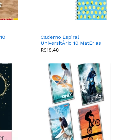
 10
Caderno Espiral
UniversitÁrio 10 MatÉrias
m 4
D+ Feminino 200 Folhas -
R$18,48
Tilibra - 139