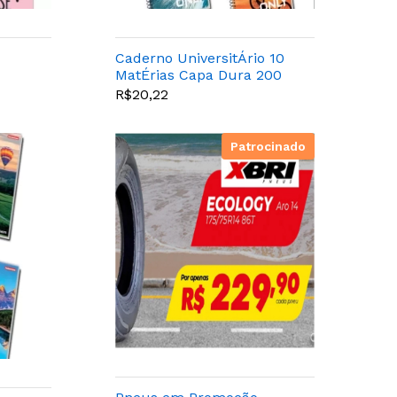
Caderno UniversitÁrio 10
MatÉrias Capa Dura 200
Folhas Panamericana
R$20,22
Only
Patrocinado