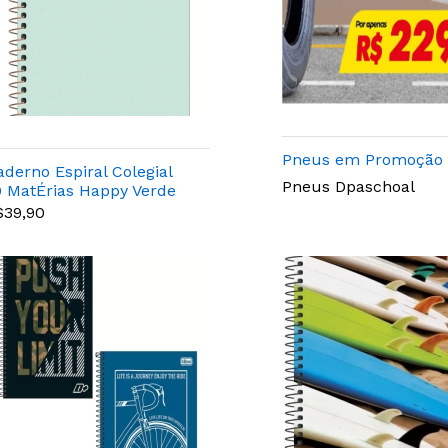
Pneus em Promoção
aderno Espiral Colegial
Pneus Dpaschoal
0 MatÉrias Happy Verde
0 Folhas - Tilibra -
$39,90
07025