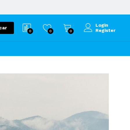
Login
car
Register
0
0
0